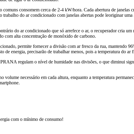
do comuns consomem cerca de 2-4 kW/hora. Cada abertura de janelas cria
o, o trabalho do ar condicionado com janelas abertas pode leoriginar 
ontrário do ar condicionado que só arrefece o ar, o recuperador cria um
urado com alta concentração de monóxido de carbono.
nado, permite fornecer a divisão com ar fresco da rua, mantendo 96
to de energia, precisarão de trabalhar menos, pois a temperatura do ar f
PRANA regulam o nível de humidade nas divisões, o que diminui signi
s no volume necessário em cada altura, enquanto a temperatura permanec
smartphone.
 energia com o mínimo de consumo!