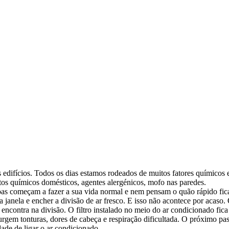
edifícios. Todos os dias estamos rodeados de muitos fatores químicos 
utos químicos domésticos, agentes alergénicos, mofo nas paredes.
oas começam a fazer a sua vida normal e nem pensam o quão rápido fica
 janela e encher a divisão de ar fresco. E isso não acontece por acaso.
 encontra na divisão. O filtro instalado no meio do ar condicionado fic
rgem tonturas, dores de cabeça e respiração dificultada. O próximo pas
dade de ligar o ar condicionado.