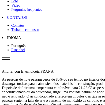
Foto
Video
Perguntas frequentes
CONTATOS
Contatos
Trabalhe connosco
IDIOMA
Português
Espanhol
Ahorrar con la tecnología PRANA
As pessoas de hoje passam cerca de 80% do seu tempo no interior dos 
descargas tóxicas para a atmosfera dos materiais de construção, prod
Depois de definir uma temperatura confortável para 21-23 С° as pess
ar condicionado ou do aquecedor, surge uma vontade natural de abrir a
não é renovado: O ar condicionado arrefece em círculos o ar que já se
pessoas sentem a falta de ar e o aumento de monóxido de carbono e su
saturado, a tão desejada frescura. Ou seja, surge novamente a necessi